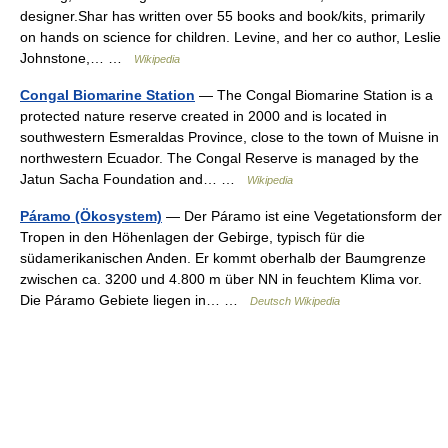
designer.Shar has written over 55 books and book/kits, primarily
on hands on science for children. Levine, and her co author, Leslie
Johnstone,… …
Wikipedia
Congal Biomarine Station
— The Congal Biomarine Station is a
protected nature reserve created in 2000 and is located in
southwestern Esmeraldas Province, close to the town of Muisne in
northwestern Ecuador. The Congal Reserve is managed by the
Jatun Sacha Foundation and… …
Wikipedia
Páramo (Ökosystem)
— Der Páramo ist eine Vegetationsform der
Tropen in den Höhenlagen der Gebirge, typisch für die
südamerikanischen Anden. Er kommt oberhalb der Baumgrenze
zwischen ca. 3200 und 4.800 m über NN in feuchtem Klima vor.
Die Páramo Gebiete liegen in… …
Deutsch Wikipedia